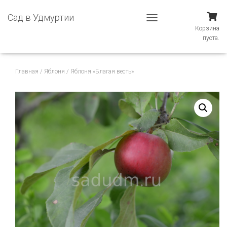
Сад в Удмуртии
П
Корзина
Е
пуста.
Р
Е
К
Главная
/
Яблоня
/ Яблоня «Благая весть»
Л
Ю
Ч
И
Т
Ь
Н
А
В
И
Г
А
Ц
И
Ю