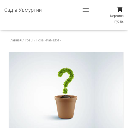
Сад в Удмуртии
П
Корзина
Е
пуста.
Р
Е
К
Главная
/
Розы
/ Роза «Камелот»
Л
Ю
Ч
И
Т
Ь
Н
А
В
И
Г
А
Ц
И
Ю