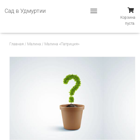
Сад в Удмуртии
П
Корзина
Е
пуста.
Р
Е
К
Главная
/
Малина
/ Малина «Патриция»
Л
Ю
Ч
И
Т
Ь
Н
А
В
И
Г
А
Ц
И
Ю